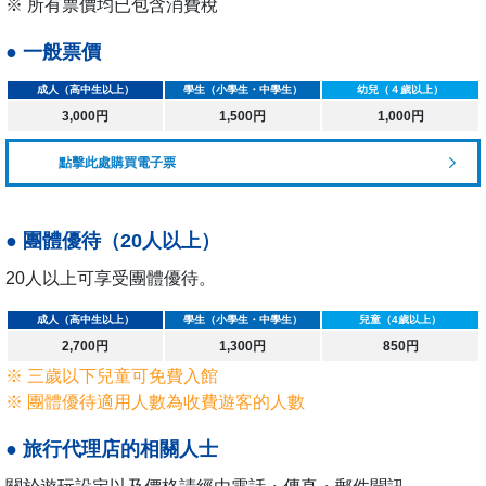
※ 所有票價均已包含消費稅
● 一般票價
成人（高中生以上）
學生（小學生・中學生）
幼兒（４歲以上）
3,000円
1,500円
1,000円
點擊此處購買電子票
● 團體優待（20人以上）
20人以上可享受團體優待。
成人（高中生以上）
學生（小學生・中學生）
兒童（4歲以上）
2,700円
1,300円
850円
※ 三歲以下兒童可免費入館
※ 團體優待適用人數為收費遊客的人數
● 旅行代理店的相關人士