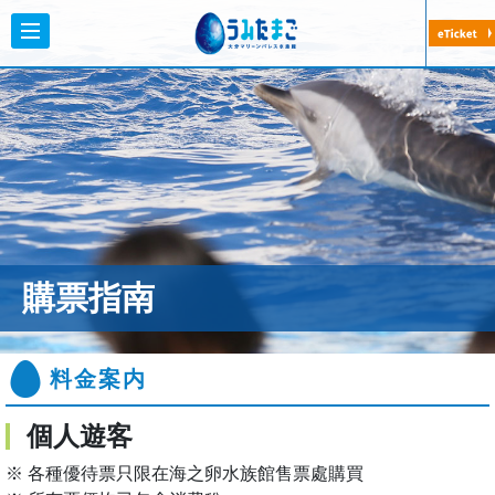
大分マリーンパレス水族館「うみたまご
購票指南
料金案内
個人遊客
※ 各種優待票只限在海之卵水族館售票處購買