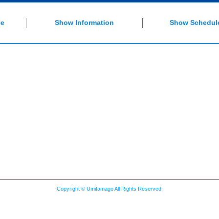
ト | 大分観光
ce
Show Information
Show Schedul
Copyright © Umitamago All Rights Reserved.