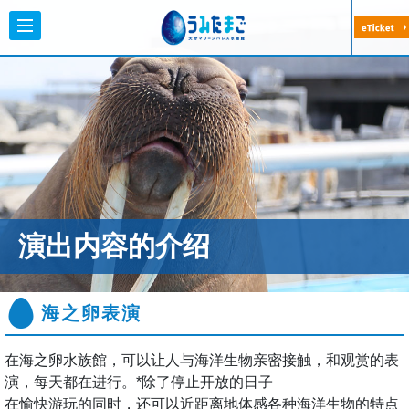
大分マリーンパレス水族館「うみたまご
演出内容的介绍
海之卵表演
在海之卵水族館，可以让人与海洋生物亲密接触，和观赏的表
演，每天都在进行。*除了停止开放的日子
在愉快游玩的同时，还可以近距离地体感各种海洋生物的特点