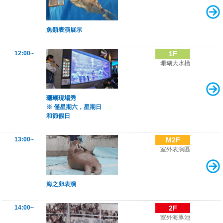
魚類表演展示
12:00~
1F
珊瑚大水槽
珊瑚現場秀
※ 僅星期六，星期日
和節假日
13:00~
M2F
室外表演區
海之卵表演
14:00~
2F
室外海豚池