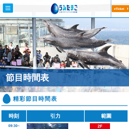
大分マリーンパレス水族館「うみたまご
節目時間表
精彩節目時間表
時刻
引力
範圍
09:30~
2F