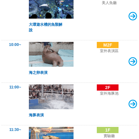
美人魚廳
大環遊水槽的魚類解
說
10:00~
M2F
室外表演區
海之卵表演
11:00~
2F
室外海豚池
海豚表演
11:30~
1F
實驗廳