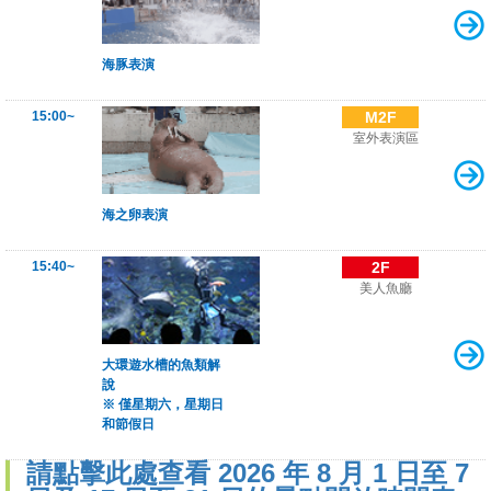
海豚表演
15:00~
M2F
室外表演區
海之卵表演
15:40~
2F
美人魚廳
大環遊水槽的魚類解
說
※ 僅星期六，星期日
和節假日
請點擊此處查看 2026 年 8 月 1 日至 7