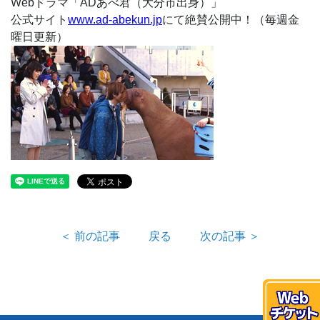
Webドラマ「ADあべ君（大分市出身）」
公式サイト
www.ad-abekun.jp
にて絶賛公開中！（毎週金
曜日更新）
＜ 前の記事
戻る
次の記事 ＞