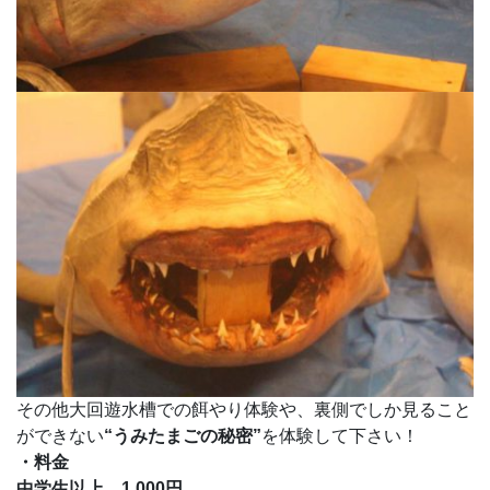
その他大回遊水槽での餌やり体験や、裏側でしか見ること
ができない
“うみたまごの秘密”
を体験して下さい！
・料金
中学生以上 1,000円