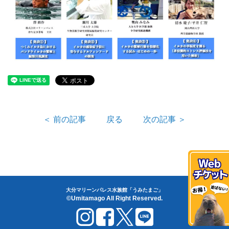
＜ 前の記事
戻る
次の記事 ＞
大分マリーンパレス水族館「うみたまご」
©Umitamago All Right Reserved.