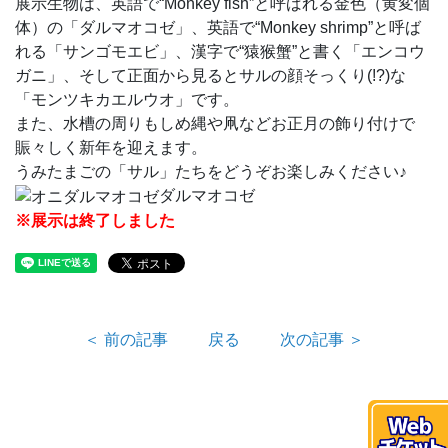
展示生物は、英語で“Monkey fish”と呼ばれる金色（黄変個
体）の「ダルマオコゼ」、英語で“Monkey shrimp”と呼ば
れる「サンゴモエビ」、漢字で“猿猴蟹”と書く「エンコウ
ガニ」、そして正面から見るとサルの顔そっくり(!?)な
「モンツキカエルウオ」です。
また、水槽の周りもしめ縄や凧などお正月の飾り付けで
賑々しく新年を迎えます。
うみたまごの「サル」たちをどうぞお楽しみください♪
ダルマオコゼ
※展示は終了しました
＜ 前の記事
戻る
次の記事 ＞