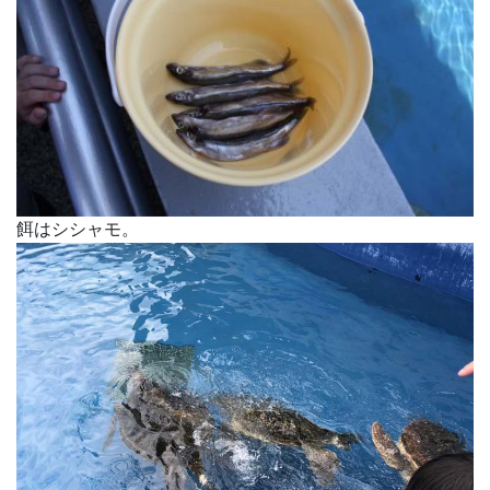
餌はシシャモ。