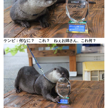
ケンピ：何なに？ これ？ ねぇお姉さん、これ何？