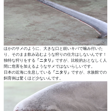
ほかのサメのように、大きな口と鋭いキバで噛み付いた
り、そのまま飲み込むような狩りの仕方はしないんです！
独特な狩りをする
「ニタリ」
ですが、比較的おとなしく人
間に危害を加えるようなサメではないらしいです。
日本の近海に生息している
「ニタリ」
ですが、水族館での
飼育例は驚くほど少ないんです。