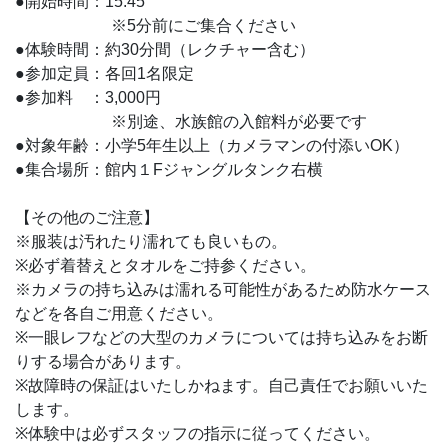
●開始時間：15:45
※5分前にご集合ください
●体験時間：約30分間（レクチャー含む）
●参加定員：各回1名限定
●参加料 ：3,000円
※別途、水族館の入館料が必要です
●対象年齢：小学5年生以上（カメラマンの付添いOK）
●集合場所：館内１Fジャングルタンク右横
【その他のご注意】
※服装は汚れたり濡れても良いもの。
※必ず着替えとタオルをご持参ください。
※カメラの持ち込みは濡れる可能性があるため防水ケース
などを各自ご用意ください。
※一眼レフなどの大型のカメラについては持ち込みをお断
りする場合があります。
※故障時の保証はいたしかねます。自己責任でお願いいた
します。
※体験中は必ずスタッフの指示に従ってください。