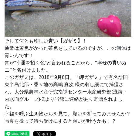
そして何とも珍しい
青い【ガザミ】
！
通常は黄色がかった茶色をしているのですが、この個体は
青いんです！
青が“幸運を招く色”と言われることから、
“幸せの青いカ
ニ”
と名付けました。
このガザミは、2018年9月8日、「岬ガザミ」で有名な国
東半島北部・香々地の高嶋 真次 様の刺し網にて捕獲さ
れ、大分県農林水産研究指導センター水産研究部(浅海・
内水面グループ)様より当館に連絡があり寄贈されまし
た。
幸福を呼ぶ生き物たちを見て、願いを祈ってみませんか？
写真を撮って待ち受けにすると願いが叶うかも！？