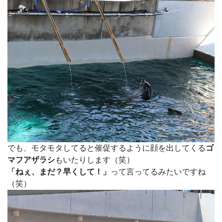
でも、モタモタしてると催促するように顔を出してくる
ゴ
マフアザラシ
もいたりします（笑）
「ねぇ、まだ？早くして！」
って言ってるみたいですね
（笑）