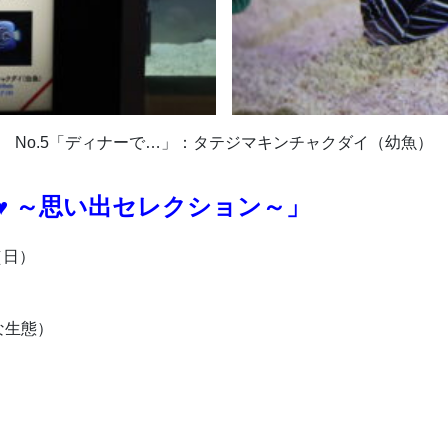
No.5「ディナーで…」：タテジマキンチャクダイ（幼魚）
♥ ～思い出セレクション～」
（日）
な生態）