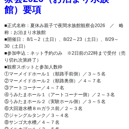
館）要項
■正式名称：夏休み親子で夜間水族館観察会2026 ／ 略
称：お泊まり水族館
■開催日： 8/1～2（土日）、8/22～23（土日）、8/29～
30（土日）
■参加申込：ネット予約のみ ※2日前の22時まで受付（売
り切れ次第終了）
■観察スポットと参加人数枠
①マーメイドホール１（順路手前側）／３～５名
②マーメイドホール２（順路奥側）／４～７名
③アートコーナー／４～７名
④うみたまホール１（アートコーナー側）／２～３名
⑤うみたまホール２（実験ホール側）／３～５名
⑥大回遊水槽８ｍガラス前／２～３名
⑦ジャングルタンク／３～４名
⑧サンゴ大水槽／４～７名