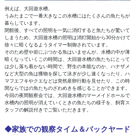
例えば、大回遊水槽。
うみたまごで一番大きなこの水槽にはたくさんの魚たちが
暮らしています。
閉館後、すべての照明を一気に消灯すると魚たちが驚いて
しまうため、大回遊水槽の照明は消灯開始から30分かけて
徐々に暗くなるようタイマー制御されています。
そのため壁や岩にぶつかる魚はいませんが、水槽の中が薄
暗くなっていくこの時間は、大回遊水槽の魚たちにとって
は少し落ち着かない時間で、野生の本能なのか、ハナザメ
など大型の魚は獲物を探して泳ぎが少し速くなったり、ハ
マフエフキやクエなどは突然産卵行動を見せたり、この時
間ならではの魚たちのざわめきを感じることができます。
今回の夜間観察会では、大回遊水槽のマーメイドホールで
水槽内の照明が消えていくときの魚たちの様子を、飼育ス
タッフの解説付きでご覧いただきます。
◆家族での観察タイム＆バックヤード