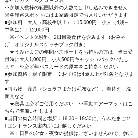
⑨イルカプール／３～５名
※参加人数枠の範囲以外の人数では申し込みできません
※各観察スポットには１家族限定でお入りいただきます
■参加料：大人（高校生以上）：15,000円、小人（4歳～
中学生）：12,000円
※イベント体験料、2日目朝食代を含みます（おみや
げ：オリジナルスケッチブック付き）
★うみたまごの年間パスポートをお持ちの方は、当日受
付時に大人1,000円、小人500円キャッシュバックいたし
ます ※必ず年パスカードの原本をご持参ください
■参加資格：親子限定 ※お子様は4歳以上が対象となりま
す
■持ち物：寝具（シュラフまたは毛布など）、着替え、洗
面具など
★寝具は必ずご使用ください ※電動エアーマットはこ
ちらで準備いたします
■当日の集合時間と場所：18:30～19:30に、うみたまご２
Fエントランス案内所にお越しください
※１日目の夕食・夜食の提供はございませんので、参加