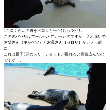
1キロぐらいの餌をペロリと平らげた
パセリ
。
この後
パセリ
はプールへと向かったのですが、入れ違いで
お父さん（キャベツ）
と
お母さん（セロリ）
がカメラ前
に。
これは親子3頭のスリーショットが撮れると意気込んだの
ですが…。