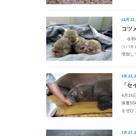
11月 22,
コツ
令和6
ツバキ
増加し
4月 22, 
「セ
4月1
体重5
をぜひ
3月 27, 