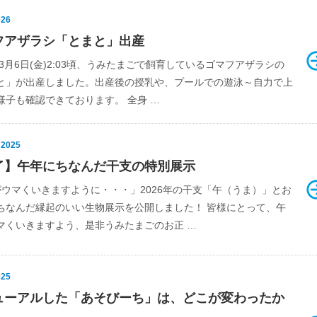
026
フアザラシ「とまと」出産
年3月6日(金)2:03頃、うみたまごで飼育しているゴマフアザラシの
と」が出産しました。出産後の授乳や、プールでの遊泳～自力で上
様子も確認できております。 全身 …
 2025
了】午年にちなんだ干支の特別展示
がウマくいきますように・・・」2026年の干支「午（うま）」とお
ちなんだ縁起のいい生物展示を公開しました！ 皆様にとって、午
マくいきますよう、是非うみたまごのお正 …
025
ューアルした「あそびーち」は、どこが変わったか