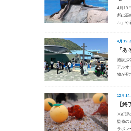
4月1
所は高
ル」や
4月 19, 
「あ
施設拡
アルオ
物が登
12月 14,
【終
※好評
監修の
ラボレ