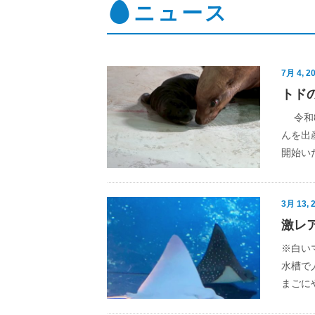
ニュース
7月 4, 2
トド
令和8
んを出
開始い
3月 13, 
激レ
※白い
水槽で
まごにや