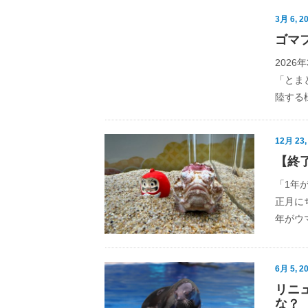
3月 6, 2
ゴマ
2026
「とま
陸する
12月 23,
【終
「1年
正月に
年がウ
6月 5, 2
リニ
な？