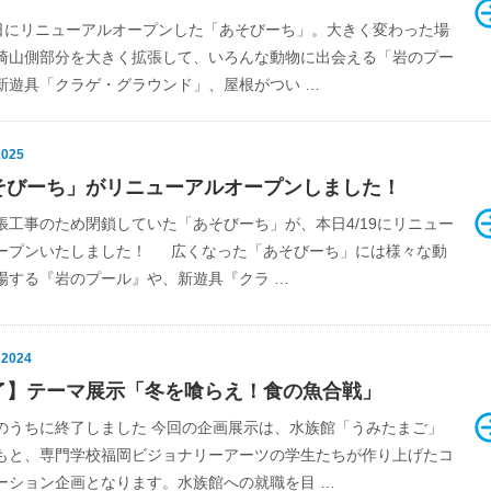
9日にリニューアルオープンした「あそびーち」。大きく変わった場
崎山側部分を大きく拡張して、いろんな動物に出会える「岩のプー
新遊具「クラゲ・グラウンド」、屋根がつい …
2025
そびーち」がリニューアルオープンしました！
張工事のため閉鎖していた「あそびーち」が、本日4/19にリニュー
ープンいたしました！ 広くなった「あそびーち」には様々な動
場する『岩のプール』や、新遊具『クラ …
 2024
了】テーマ展示「冬を喰らえ！食の魚合戦」
のうちに終了しました 今回の企画展示は、水族館「うみたまご」
もと、専門学校福岡ビジョナリーアーツの学生たちが作り上げたコ
ーション企画となります。水族館への就職を目 …